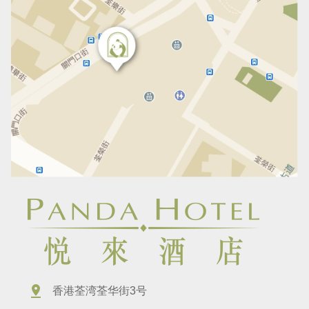
香港荃湾荃华街3号