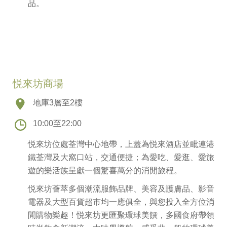
品。
悦來坊商場
地庫3層至2樓
10:00至22:00
悦來坊位處荃灣中心地帶，上蓋為悦來酒店並毗連港
鐵荃灣及大窩口站，交通便捷；為愛吃、愛逛、愛旅
遊的樂活族呈獻一個驚喜萬分的消閒旅程。
悦來坊薈萃多個潮流服飾品牌、美容及護膚品、影音
電器及大型百貨超市均一應俱全，與您投入全方位消
閒購物樂趣！悦來坊更匯聚環球美饌，多國食府帶領