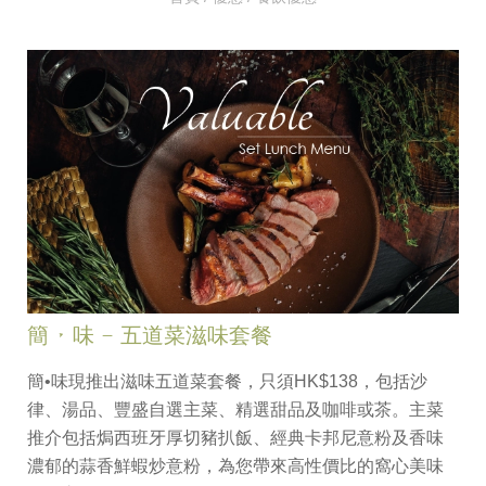
簡 • 味 – 五道菜滋味套餐
簡•味現推出滋味五道菜套餐，只須HK$138，包括沙
律、湯品、豐盛自選主菜、精選甜品及咖啡或茶。主菜
推介包括焗西班牙厚切豬扒飯、經典卡邦尼意粉及香味
濃郁的蒜香鮮蝦炒意粉，為您帶來高性價比的窩心美味