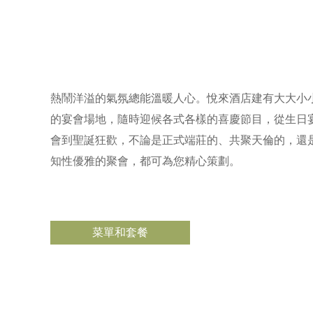
熱鬧洋溢的氣氛總能溫暖人心。悅來酒店建有大大小
的宴會場地，隨時迎候各式各樣的喜慶節目，從生日
會到聖誕狂歡，不論是正式端莊的、共聚天倫的，還
知性優雅的聚會，都可為您精心策劃。
菜單和套餐