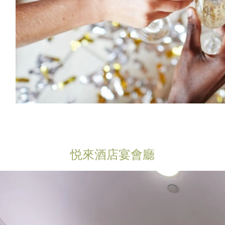
悦來酒店宴會廳