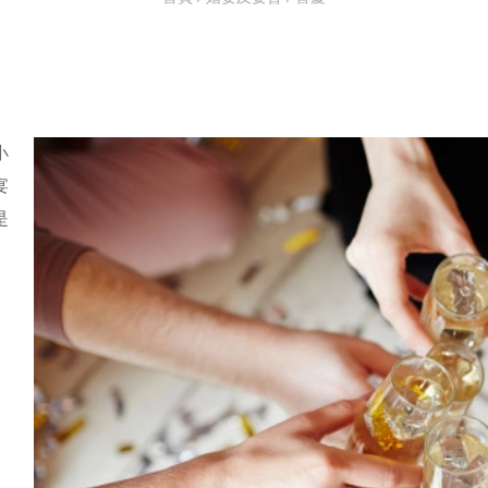
小
宴
是