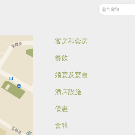
客房和套房
餐飲
婚宴及宴會
酒店設施
優惠
會籍