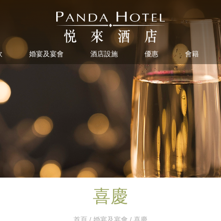
飲
婚宴及宴會
酒店設施
優惠
會籍
喜慶
首頁
/
婚宴及宴會
/ 喜慶