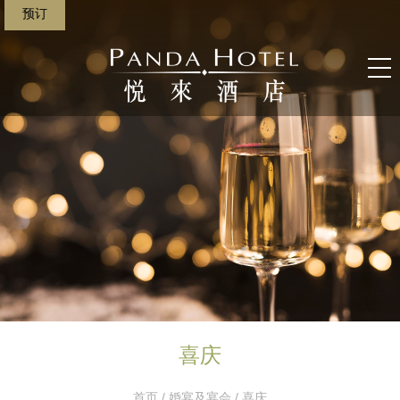
预订
喜庆
首页
/
婚宴及宴会
/ 喜庆