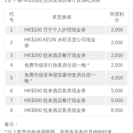
1分 = 每HK$1指定住房及酒店餐厅及酒吧消费
代
所需积
奖赏换领
号
分
1
HK$100 万宁个人护理现金券
2,000
HK$100 AEON 永旺百货公司现金
2
2,000
劵
3
HK$200 悦来酒店餐厅现金券
2,000
4
免费升级至行政客房住宿一晚 *
2,000
免费升级至单寝室豪华套房住宿一
5
4,000
晚 *
6
HK$500 悦来酒店客房现金券
5,000
7
HK$500 悦来酒店餐厅现金券
5,000
8
HK$800 悦来酒店客房现金券
8,000
备注：
* 以上奖赏均有使用限期，并受有关条款及细则约束。